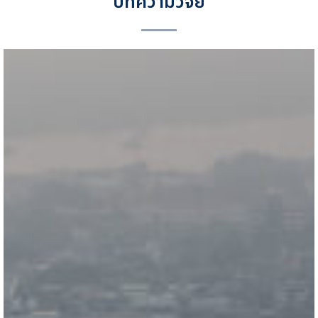
บทความวิจัย
PM2.5 in China: Measurements, sources, visibility and
health effects, and mitigation [Download]
PM2.5 in China: Measurements, sources, visibility and